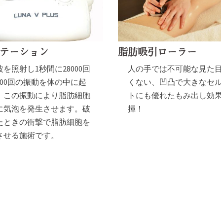
脂肪吸引ローラー
テーション
人の手では不可能な見た
を照射し1秒間に28000回
くない、凹凸で大きなセ
000回の振動を体の中に起
トにも優れたもみ出し効
、この振動により脂肪細胞
揮！
に気泡を発生させます。破
たときの衝撃で脂肪細胞を
させる施術です。