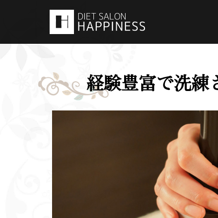
コ
ン
テ
ン
ツ
へ
経験豊富で洗練
ス
キ
ッ
プ