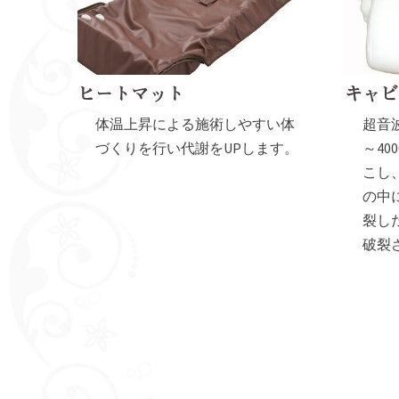
ヒートマット
キャビ
体温上昇による施術しやすい体
超音波
づくりを行い代謝をUPします。
～40
こし
の中
裂し
破裂